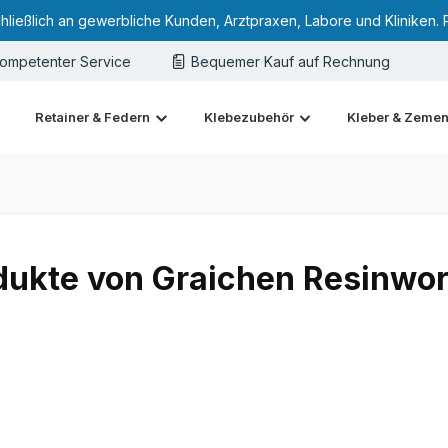
chließlich an gewerbliche Kunden, Arztpraxen, Labore und Kliniken. 
ompetenter Service
Bequemer Kauf auf Rechnung
Retainer & Federn
Klebezubehör
Kleber & Zemen
dukte von Graichen Resinwo