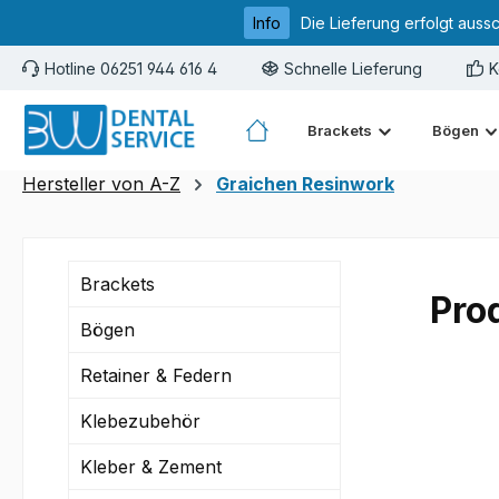
Info
Die Lieferung erfolgt auss
m Hauptinhalt springen
Zur Suche springen
Zur Hauptnavigation springen
Hotline 06251 944 616 4
Schnelle Lieferung
K
Brackets
Bögen
Hersteller von A-Z
Graichen Resinwork
Brackets
Pro
Bögen
Retainer & Federn
Klebezubehör
Kleber & Zement