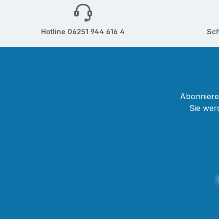
Druck
wass
Hotline 06251 944 616 4
Sch
welch
Kinderspie
niedri
perfek
die D
verkü
Abonnieren
Sie wer