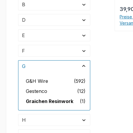
dieses Res
B
Regul
39,9
Oberf
hervo
Preise
D
Versa
Kratzfe
wass
E
Eigens
Nachb
F
Kinder
an ve
G
grenzenlo
Möglic
Sie P
G&H Wire
(592)
oder f
Gestenco
(12)
möcht
Graichen Resinwork
(1)
stets herausragende
Ergeb
YELL
H
RESI
BLAC