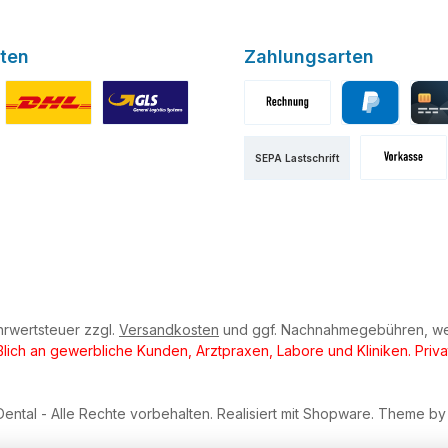
ten
Zahlungsarten
sversand
DHL Standardversand
Standard
Rechnung
PayPal
Kredi
SEPA Lastschrift
Vorkasse
ehrwertsteuer zzgl.
Versandkosten
und ggf. Nachnahmegebühren, we
eßlich an gewerbliche Kunden, Arztpraxen, Labore und Kliniken. Priva
ntal - Alle Rechte vorbehalten. Realisiert mit Shopware. Theme b