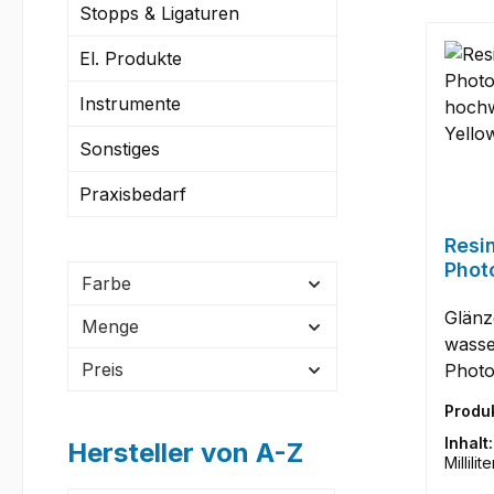
Stopps & Ligaturen
El. Produkte
Instrumente
Sonstiges
Praxisbedarf
Resi
Phot
Farbe
hoch
Rabs
Glänz
Menge
wass
Preis
Photo
ultim
Produ
hochw
Inhalt
Hersteller von A-Z
Farben. E
Millilite
Brilla