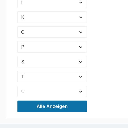
I
BEIGE
GREY
K
GREEN Füllmenge 1
Geruchsarm 
Forme
O
Geruc
ein a
P
komfo
Kompatibel Das 
S
Verwe
meist
T
rn konzipiert und gewährleistet
eine 
U
Schnell Erzielen Sie 
Ergeb
Alle Anzeigen
aushä
Besch
ohne Qu
Revol