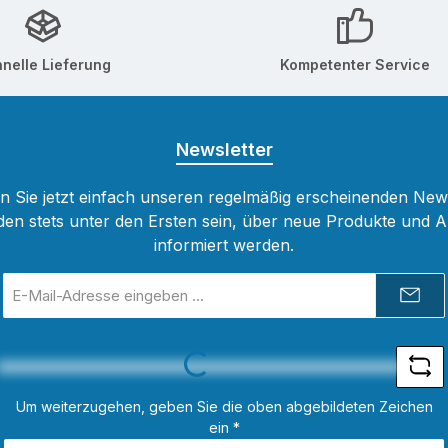
erlebnis mit unserem
erabwaschbaren Harz
nelle Lieferung
Kompetenter Service
es die Wartung zum
l macht Liquidität Die
ge Viskosität sorgt für eine
te Fließfähigkeit, erhöht
Newsletter
ruckgeschwindigkeit und
rzt die Aushärtung
 Sie jetzt einfach unseren regelmäßig erscheinenden New
den stets unter den Ersten sein, über neue Produkte und 
informiert werden.
E-
Mail-
Loading...
Adresse
*
Um weiterzugehen, geben Sie die oben abgebildeten Zeichen
ein
*