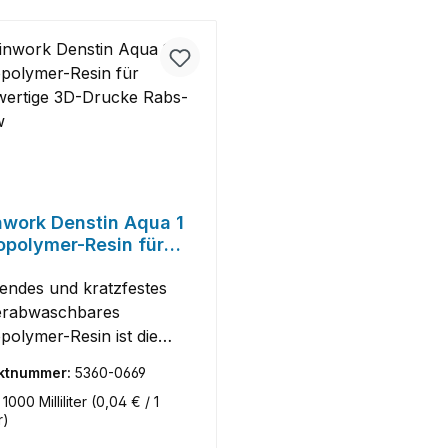
nwork Denstin Aqua 1
opolymer-Resin für
wertige 3D-Drucke
-Yellow
endes und kratzfestes
erabwaschbares
polymer-Resin ist die
ative Lösung für
ktnummer:
5360-0669
ertige 3D-Drucke in allen
:
1000 Milliliter
(0,04 € / 1
ntwickelt für maximale
r)
nz und Langlebigkeit, bietet