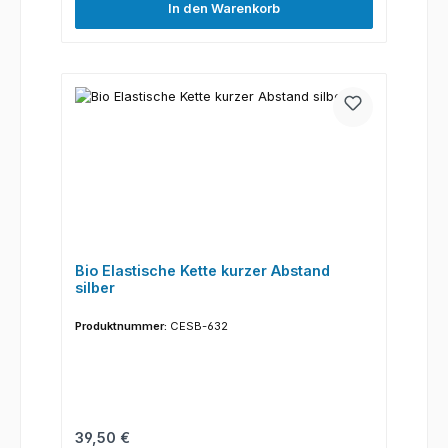
In den Warenkorb
Bio Elastische Kette kurzer Abstand
silber
Produktnummer:
CESB-632
Regulärer Preis:
39,50 €