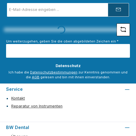
E-
Mail-
Adresse
Loading...
*
Um weiterzugehen, geben Sie die oben abgebildeten Zeichen ein
*
Datenschutz
Ich habe die
Datenschutzbestimmungen
zur Kenntnis genommen und
die
AGB
gelesen und bin mit ihnen einverstanden.
Service
Kontakt
Reparatur von Instrumenten
BW Dental