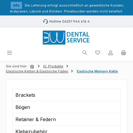
Zum Hauptinhalt springen
Info
Die Lieferung erfolgt ausschließlich an gewerbliche Kunden,
Arztpraxen, Labore und Kliniken. Privatkunden werden nicht beliefert.
Hotline 06251 944 616 4
Du hast 0 Produk
Sie sind hier:
El. Produkte
Elastische Ketten & Elastische Fäden
Eastische Memory Kette
Brackets
Bögen
Retainer & Federn
Klebezubehör