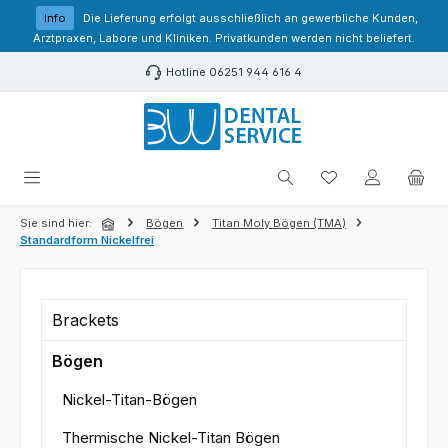
Zum Hauptinhalt springen
Info
Die Lieferung erfolgt ausschließlich an gewerbliche Kunden,
Arztpraxen, Labore und Kliniken. Privatkunden werden nicht beliefert.
Hotline 06251 944 616 4
Du hast 0 Produk
Sie sind hier:
Bögen
Titan Moly Bögen (TMA)
Standardform Nickelfrei
Brackets
Bögen
Nickel-Titan-Bögen
Thermische Nickel-Titan Bögen