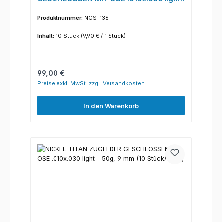
- 50g, 6 mm (10 Stück/Pack)
Produktnummer:
NCS-136
Inhalt:
10 Stück
(9,90 € / 1 Stück)
Regulärer Preis:
99,00 €
Preise exkl. MwSt. zzgl. Versandkosten
In den Warenkorb