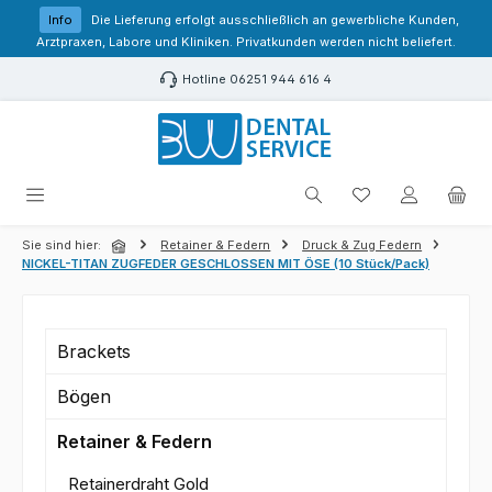
Zum Hauptinhalt springen
Info
Die Lieferung erfolgt ausschließlich an gewerbliche Kunden,
Arztpraxen, Labore und Kliniken. Privatkunden werden nicht beliefert.
Hotline 06251 944 616 4
Du hast 0 Produk
Sie sind hier:
Retainer & Federn
Druck & Zug Federn
NICKEL-TITAN ZUGFEDER GESCHLOSSEN MIT ÖSE (10 Stück/Pack)
Brackets
Bögen
Retainer & Federn
Retainerdraht Gold