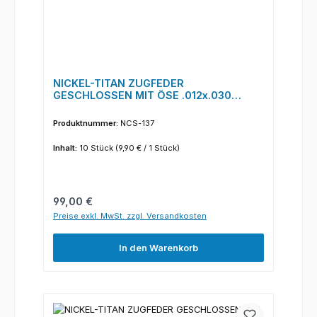
NICKEL-TITAN ZUGFEDER
GESCHLOSSEN MIT ÖSE .012x.030
medium - 200g, 6 mm (10 Stück/Pack)
Produktnummer:
NCS-137
Inhalt:
10 Stück
(9,90 € / 1 Stück)
Regulärer Preis:
99,00 €
Preise exkl. MwSt. zzgl. Versandkosten
In den Warenkorb