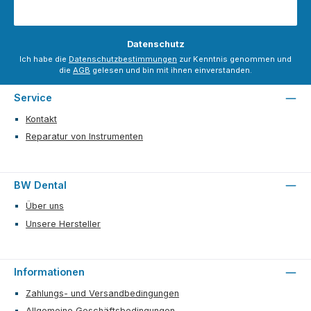
Datenschutz
Ich habe die
Datenschutzbestimmungen
zur Kenntnis genommen und
die
AGB
gelesen und bin mit ihnen einverstanden.
Service
Kontakt
Reparatur von Instrumenten
BW Dental
Über uns
Unsere Hersteller
Informationen
Zahlungs- und Versandbedingungen
Allgemeine Geschäftsbedingungen