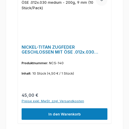
NICKEL-TITAN ZUGFEDER
GESCHLOSSEN MIT ÖSE .012x.030
medium - 200g, 9 mm (10 Stück/Pack)
Produktnummer:
NCS-140
Inhalt:
10 Stück
(4,50 € / 1 Stück)
Regulärer Preis:
45,00 €
Preise exkl. MwSt. zzgl. Versandkosten
In den Warenkorb