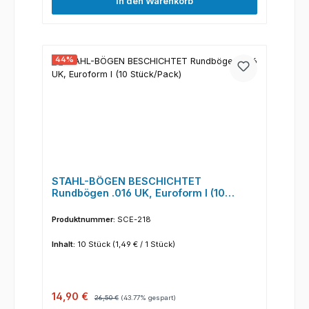
In den Warenkorb
44
%
STAHL-BÖGEN BESCHICHTET
Rundbögen .016 UK, Euroform I (10
Stück/Pack)
Produktnummer:
SCE-218
Inhalt:
10 Stück
(1,49 € / 1 Stück)
Verkaufspreis:
Regulärer Preis:
14,90 €
26,50 €
(43.77% gespart)