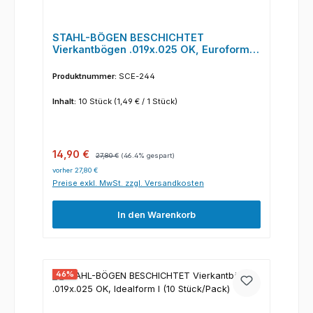
STAHL-BÖGEN BESCHICHTET
Vierkantbögen .019x.025 OK, Euroform I
(10 Stück/Pack)
Produktnummer:
SCE-244
Inhalt:
10 Stück
(1,49 € / 1 Stück)
Verkaufspreis:
Regulärer Preis:
14,90 €
27,80 €
(46.4% gespart)
vorher 27,80 €
Preise exkl. MwSt. zzgl. Versandkosten
In den Warenkorb
46
%