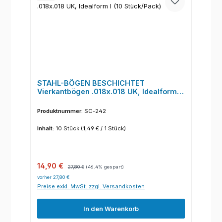
STAHL-BÖGEN BESCHICHTET
Vierkantbögen .018x.018 UK, Idealform I
(10 Stück/Pack)
Produktnummer:
SC-242
Inhalt:
10 Stück
(1,49 € / 1 Stück)
Verkaufspreis:
Regulärer Preis:
14,90 €
27,80 €
(46.4% gespart)
vorher 27,80 €
Preise exkl. MwSt. zzgl. Versandkosten
In den Warenkorb