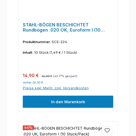
STAHL-BÖGEN BESCHICHTET
Rundbögen .020 OK, Euroform I (10
Stück/Pack)
Produktnummer:
SCE-224
Inhalt:
10 Stück
(1,49 € / 1 Stück)
Verkaufspreis:
Regulärer Preis:
14,90 €
26,50 €
(43.77% gespart)
vorher 26,50 €
Preise exkl. MwSt. zzgl. Versandkosten
In den Warenkorb
44
%