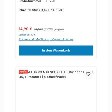
Produktnummer:
SCE-220
Inhalt:
10 Stück
(1,49 € / 1 Stück)
Verkaufspreis:
Regulärer Preis:
14,90 €
26,50 €
(43.77% gespart)
vorher 26,50 €
Preise exkl. MwSt. zzgl. Versandkosten
In den Warenkorb
44
%