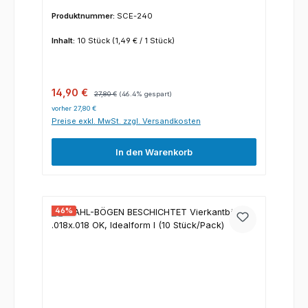
(10 Stück/Pack)
Produktnummer:
SCE-240
Inhalt:
10 Stück
(1,49 € / 1 Stück)
Verkaufspreis:
Regulärer Preis:
14,90 €
27,80 €
(46.4% gespart)
vorher 27,80 €
Preise exkl. MwSt. zzgl. Versandkosten
In den Warenkorb
46
%