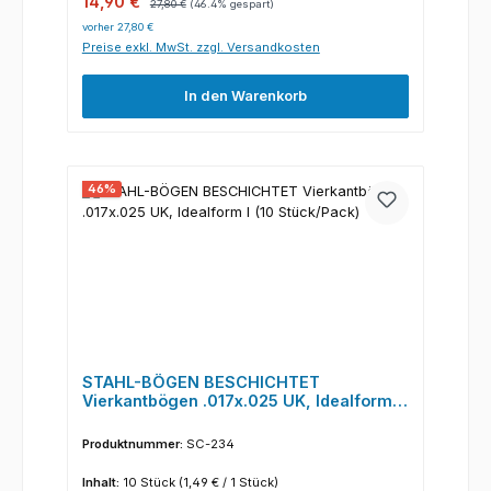
Verkaufspreis:
14,90 €
27,80 €
(46.4% gespart)
vorher 27,80 €
Preise exkl. MwSt. zzgl. Versandkosten
In den Warenkorb
46
%
STAHL-BÖGEN BESCHICHTET
Vierkantbögen .017x.025 UK, Idealform I
(10 Stück/Pack)
Produktnummer:
SC-234
Inhalt:
10 Stück
(1,49 € / 1 Stück)