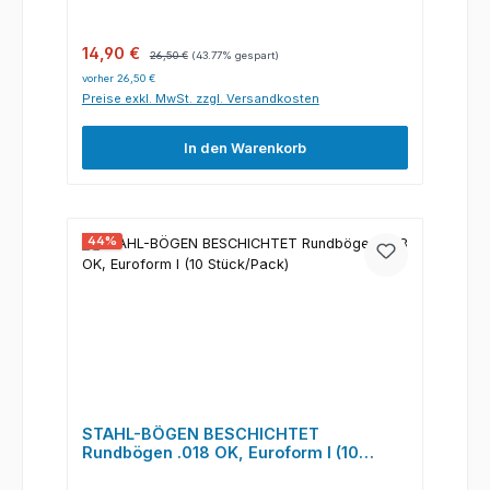
Verkaufspreis:
Regulärer Preis:
14,90 €
26,50 €
(43.77% gespart)
vorher 26,50 €
Preise exkl. MwSt. zzgl. Versandkosten
In den Warenkorb
44
%
STAHL-BÖGEN BESCHICHTET
Rundbögen .018 OK, Euroform I (10
Stück/Pack)