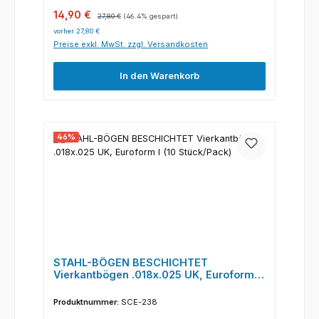
Verkaufspreis:
Regulärer Preis:
14,90 €
27,80 €
(46.4% gespart)
vorher 27,80 €
Preise exkl. MwSt. zzgl. Versandkosten
In den Warenkorb
46
%
STAHL-BÖGEN BESCHICHTET
Vierkantbögen .018x.025 UK, Euroform I
(10 Stück/Pack)
Produktnummer:
SCE-238