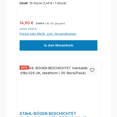
Inhalt:
10 Stück
(1,49 € / 1 Stück)
Verkaufspreis:
Regulärer Preis:
14,90 €
27,80 €
(46.4% gespart)
vorher 27,80 €
Preise exkl. MwSt. zzgl. Versandkosten
In den Warenkorb
46
%
STAHL-BÖGEN BESCHICHTET