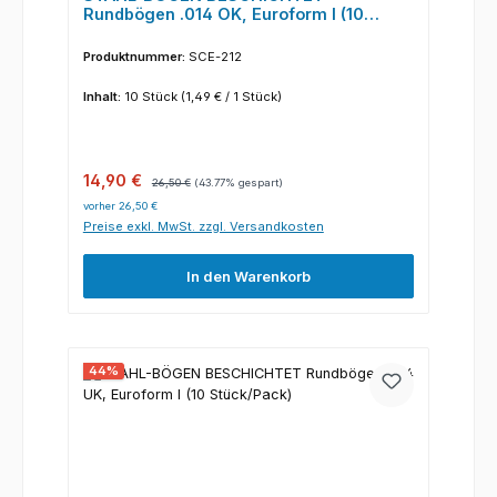
Rundbögen .014 OK, Euroform I (10
Stück/Pack)
Produktnummer:
SCE-212
Inhalt:
10 Stück
(1,49 € / 1 Stück)
Verkaufspreis:
Regulärer Preis:
14,90 €
26,50 €
(43.77% gespart)
vorher 26,50 €
Preise exkl. MwSt. zzgl. Versandkosten
In den Warenkorb
44
%