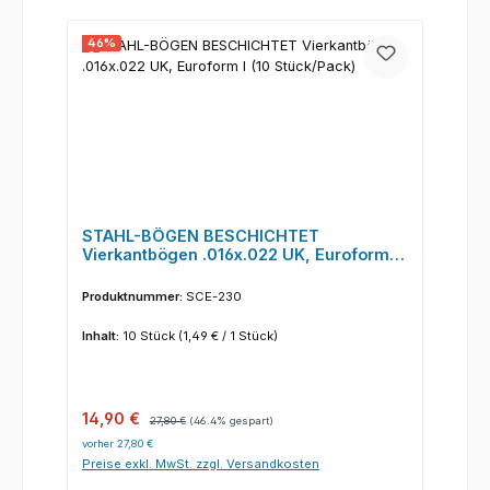
46
%
STAHL-BÖGEN BESCHICHTET
Vierkantbögen .016x.022 UK, Euroform I
(10 Stück/Pack)
Produktnummer:
SCE-230
Inhalt:
10 Stück
(1,49 € / 1 Stück)
Verkaufspreis:
Regulärer Preis:
14,90 €
27,80 €
(46.4% gespart)
vorher 27,80 €
Preise exkl. MwSt. zzgl. Versandkosten