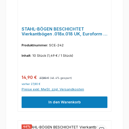
STAHL-BÖGEN BESCHICHTET
Vierkantbögen .018x.018 UK, Euroform I
(10 Stück/Pack)
Produktnummer:
SCE-242
Inhalt:
10 Stück
(1,49 € / 1 Stück)
Verkaufspreis:
Regulärer Preis:
14,90 €
27,80 €
(46.4% gespart)
vorher 27,80 €
Preise exkl. MwSt. zzgl. Versandkosten
In den Warenkorb
46
%