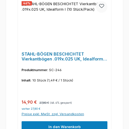
46
%
STAHL-BÖGEN BESCHICHTET
Vierkantbögen .019x.025 UK, Idealform I
(10 Stück/Pack)
Produktnummer:
SC-246
Inhalt:
10 Stück
(1,49 € / 1 Stück)
Verkaufspreis:
Regulärer Preis:
14,90 €
27,80 €
(46.4% gespart)
vorher 27,80 €
Preise exkl. MwSt. zzgl. Versandkosten
In den Warenkorb