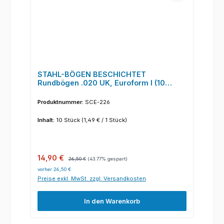
STAHL-BÖGEN BESCHICHTET
Rundbögen .020 UK, Euroform I (10
Stück/Pack)
Produktnummer:
SCE-226
Inhalt:
10 Stück
(1,49 € / 1 Stück)
Verkaufspreis:
Regulärer Preis:
14,90 €
26,50 €
(43.77% gespart)
vorher 26,50 €
Preise exkl. MwSt. zzgl. Versandkosten
In den Warenkorb