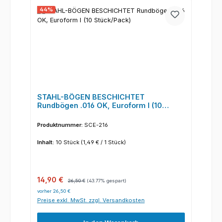
44
%
STAHL-BÖGEN BESCHICHTET
Rundbögen .016 OK, Euroform I (10
Stück/Pack)
Produktnummer:
SCE-216
Inhalt:
10 Stück
(1,49 € / 1 Stück)
Verkaufspreis:
Regulärer Preis:
14,90 €
26,50 €
(43.77% gespart)
vorher 26,50 €
Preise exkl. MwSt. zzgl. Versandkosten