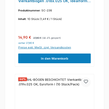
Vierkantbögen .018x.025 UK, Idealform I
(10 Stück/Pack)
Produktnummer:
SC-238
Inhalt:
10 Stück
(1,49 € / 1 Stück)
Verkaufspreis:
Regulärer Preis:
14,90 €
27,80 €
(46.4% gespart)
vorher 27,80 €
Preise exkl. MwSt. zzgl. Versandkosten
In den Warenkorb
46
%