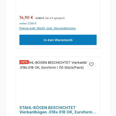
Verkaufspreis:
Regulärer Preis:
14,90 €
27,80 €
(46.4% gespart)
vorher 27,80 €
Preise exkl. MwSt. zzgl. Versandkosten
In den Warenkorb
46
%
STAHL-BÖGEN BESCHICHTET
Vierkantbögen .018x.018 OK, Euroform I