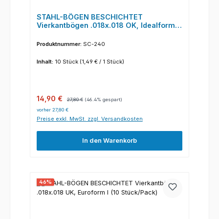
STAHL-BÖGEN BESCHICHTET
Vierkantbögen .018x.018 OK, Idealform I
(10 Stück/Pack)
Produktnummer:
SC-240
Inhalt:
10 Stück
(1,49 € / 1 Stück)
Verkaufspreis:
Regulärer Preis:
14,90 €
27,80 €
(46.4% gespart)
vorher 27,80 €
Preise exkl. MwSt. zzgl. Versandkosten
In den Warenkorb
46
%