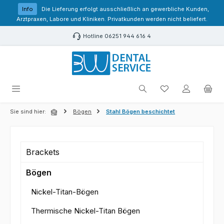
Zum Hauptinhalt springen
Info
Die Lieferung erfolgt ausschließlich an gewerbliche Kunden,
Arztpraxen, Labore und Kliniken. Privatkunden werden nicht beliefert.
Hotline 06251 944 616 4
Du hast 0 Produk
Sie sind hier:
Bögen
Stahl Bögen beschichtet
Brackets
Bögen
Nickel-Titan-Bögen
Thermische Nickel-Titan Bögen