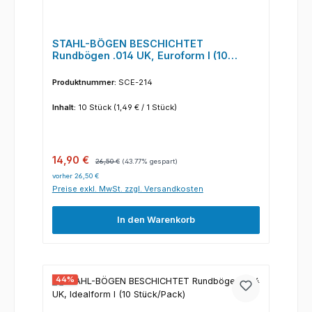
STAHL-BÖGEN BESCHICHTET
Rundbögen .014 UK, Euroform I (10
Stück/Pack)
Produktnummer:
SCE-214
Inhalt:
10 Stück
(1,49 € / 1 Stück)
Verkaufspreis:
Regulärer Preis:
14,90 €
26,50 €
(43.77% gespart)
vorher 26,50 €
Preise exkl. MwSt. zzgl. Versandkosten
In den Warenkorb
44
%