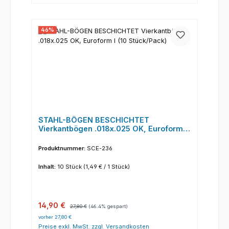
46
%
STAHL-BÖGEN BESCHICHTET
Vierkantbögen .018x.025 OK, Euroform I
(10 Stück/Pack)
Produktnummer:
SCE-236
Inhalt:
10 Stück
(1,49 € / 1 Stück)
Verkaufspreis:
Regulärer Preis:
14,90 €
27,80 €
(46.4% gespart)
vorher 27,80 €
Preise exkl. MwSt. zzgl. Versandkosten