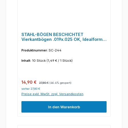
STAHL-BÖGEN BESCHICHTET
Vierkantbögen .019x.025 OK, Idealform I
(10 Stück/Pack)
Produktnummer:
SC-244
Inhalt:
10 Stück
(1,49 € / 1 Stück)
Verkaufspreis:
Regulärer Preis:
14,90 €
27,80 €
(46.4% gespart)
vorher 27,80 €
Preise exkl. MwSt. zzgl. Versandkosten
In den Warenkorb