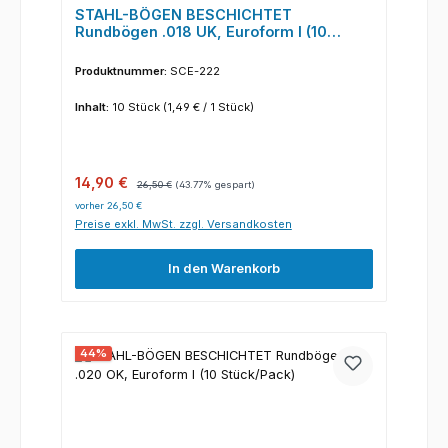
STAHL-BÖGEN BESCHICHTET
Rundbögen .018 UK, Euroform I (10
Stück/Pack)
Produktnummer:
SCE-222
Inhalt:
10 Stück
(1,49 € / 1 Stück)
Verkaufspreis:
Regulärer Preis:
14,90 €
26,50 €
(43.77% gespart)
vorher 26,50 €
Preise exkl. MwSt. zzgl. Versandkosten
In den Warenkorb
44
%