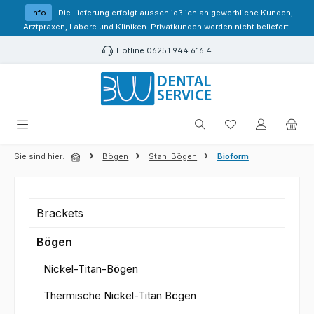
Zum Hauptinhalt springen
Info
Die Lieferung erfolgt ausschließlich an gewerbliche Kunden,
Arztpraxen, Labore und Kliniken. Privatkunden werden nicht beliefert.
Hotline 06251 944 616 4
Du hast 0 Produk
Sie sind hier:
Bögen
Stahl Bögen
Bioform
Brackets
Bögen
Nickel-Titan-Bögen
Thermische Nickel-Titan Bögen