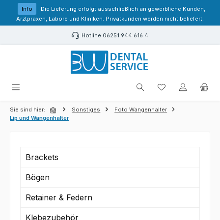
Zum Hauptinhalt springen
Info
Die Lieferung erfolgt ausschließlich an gewerbliche Kunden,
Arztpraxen, Labore und Kliniken. Privatkunden werden nicht beliefert.
Hotline 06251 944 616 4
Du hast 0 Produk
Sie sind hier:
Sonstiges
Foto Wangenhalter
Lip und Wangenhalter
Brackets
Bögen
Retainer & Federn
Klebezubehör