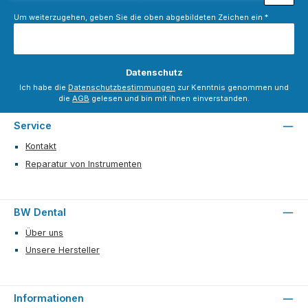
Um weiterzugehen, geben Sie die oben abgebildeten Zeichen ein
*
Datenschutz
Ich habe die
Datenschutzbestimmungen
zur Kenntnis genommen und
die
AGB
gelesen und bin mit ihnen einverstanden.
Service
Kontakt
Reparatur von Instrumenten
BW Dental
Über uns
Unsere Hersteller
Informationen