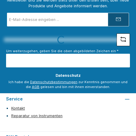
Newsletter und Sie werden stets unter den Ersten sein, über neue
Produkte und Angebote informiert werden.
E-
Mail-
Adresse
*
Loading...
Um weiterzugehen, geben Sie die oben abgebildeten Zeichen ein
*
Datenschutz
Ich habe die
Datenschutzbestimmungen
zur Kenntnis genommen und
die
AGB
gelesen und bin mit ihnen einverstanden.
Service
Kontakt
Reparatur von Instrumenten