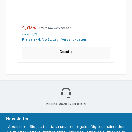
Verkaufspreis:
Regulärer Preis:
4,90 €
8,90 €
(44.94% gespart)
vorher 8,90 €
Preise exkl. MwSt. zzgl. Versandkosten
Details
Hotline 06251 944 616 4
Newsletter
Abonnieren Sie jetzt einfach unseren regelmäßig erscheinenden