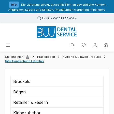
Zum Hauptinhalt springen
Info
Die Lieferung erfolgt ausschließlich an gewerbliche Kunden,
Arztpraxen, Labore und Kliniken. Privatkunden werden nicht beliefert.
Hotline 06251 944 616 4
Du hast 0 Produk
Sie sind hier:
Praxisbedarf
Hygiene & Einweg Produkte
Nitril Handschuhe Latexfrei
Brackets
Bögen
Retainer & Federn
Klebezubehör