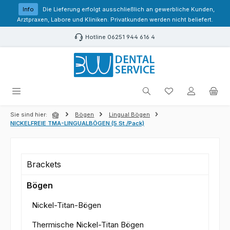
Zum Hauptinhalt springen
Info
Die Lieferung erfolgt ausschließlich an gewerbliche Kunden,
Arztpraxen, Labore und Kliniken. Privatkunden werden nicht beliefert.
Hotline 06251 944 616 4
Du hast 0 Produk
Sie sind hier:
Bögen
Lingual Bögen
NICKELFREIE TMA-LINGUALBÖGEN (5 St./Pack)
Brackets
Bögen
Nickel-Titan-Bögen
Thermische Nickel-Titan Bögen