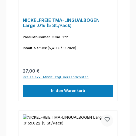
NICKELFREIE TMA-LINGUALBÖGEN
Large .016 (5 St./Pack)
Produktnummer:
CNAL-192
Inhalt:
5 Stück
(5,40 € / 1 Stück)
Regulärer Preis:
27,00 €
Preise exkl. MwSt. zzgl. Versandkosten
In den Warenkorb