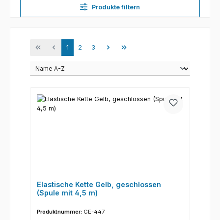
Produkte filtern
Seite
Seite
Seite
1
2
3
Elastische Kette Gelb, geschlossen
(Spule mit 4,5 m)
Produktnummer:
CE-447