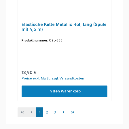
Elastische Kette Metallic Rot, lang (Spule
mit 4,5 m)
Produktnummer:
CEL-533
Regulärer Preis:
13,90 €
Preise exkl. MwSt. zzgl. Versandkosten
In den Warenkorb
Seite
Seite
Seite
1
2
3