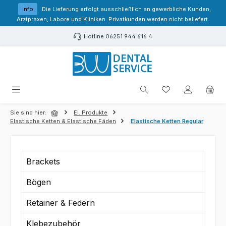
Zum Hauptinhalt springen
Info
Die Lieferung erfolgt ausschließlich an gewerbliche Kunden,
Arztpraxen, Labore und Kliniken. Privatkunden werden nicht beliefert.
Hotline 06251 944 616 4
Du hast 0 Produk
Sie sind hier:
El. Produkte
Elastische Ketten & Elastische Fäden
Elastische Ketten Regular
Brackets
Bögen
Retainer & Federn
Klebezubehör