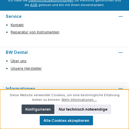
Ich habe die
Datenschutzbestimmungen
zur Kenntnis genommen und
die
AGB
gelesen und bin mit ihnen einverstanden.
Service
Kontakt
Reparatur von Instrumenten
BW Dental
Über uns
Unsere Hersteller
Informationen
Diese Website verwendet Cookies, um eine bestmögliche Erfahrung
Zahlungs- und Versandbedingungen
bieten zu können.
Mehr Informationen ...
Allgemeine Geschäftsbedingungen
Konfigurieren
Nur technisch notwendige
Datenschutz
Impressum
Alle Cookies akzeptieren