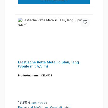
Elastische Kette Metallic Blau, lang
(Spule mit 4,5 m)
Produktnummer:
CEL-531
Regulärer Preis:
13,90 €
vorher 13,90 €
Preise exkl. MwSt. zzgl. Versandkosten