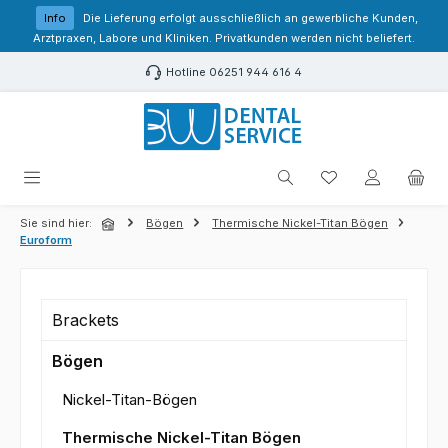
Zum Hauptinhalt springen
Info
Die Lieferung erfolgt ausschließlich an gewerbliche Kunden,
Arztpraxen, Labore und Kliniken. Privatkunden werden nicht beliefert.
Hotline 06251 944 616 4
Du hast 0 Produk
Sie sind hier:
Bögen
Thermische Nickel-Titan Bögen
Euroform
Brackets
Bögen
Nickel-Titan-Bögen
Thermische Nickel-Titan Bögen