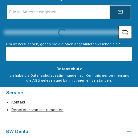
E-
Mail-
Adresse
*
Loading...
Um weiterzugehen, geben Sie die oben abgebildeten Zeichen ein
*
Datenschutz
Ich habe die
Datenschutzbestimmungen
zur Kenntnis genommen und
die
AGB
gelesen und bin mit ihnen einverstanden.
Service
Kontakt
Reparatur von Instrumenten
BW Dental