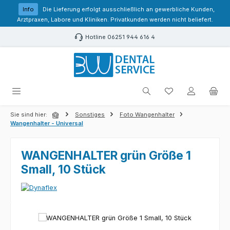
Zum Hauptinhalt springen
Info
Die Lieferung erfolgt ausschließlich an gewerbliche Kunden,
Arztpraxen, Labore und Kliniken. Privatkunden werden nicht beliefert.
Hotline 06251 944 616 4
Du hast 0 Produk
Sie sind hier:
Sonstiges
Foto Wangenhalter
Wangenhalter - Universal
WANGENHALTER grün Größe 1
Small, 10 Stück
Bildergalerie überspringen