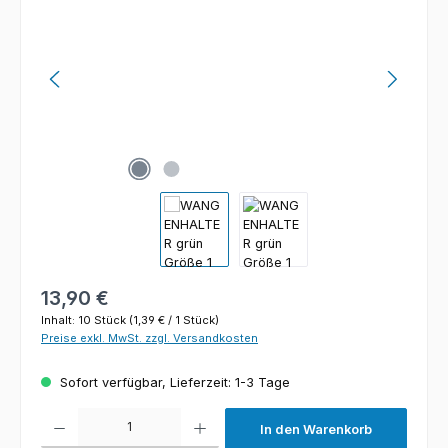
Regulärer Preis:
13,90 €
Inhalt:
10 Stück
(1,39 € / 1 Stück)
Preise exkl. MwSt. zzgl. Versandkosten
Sofort verfügbar, Lieferzeit: 1-3 Tage
Produkt Anzahl: Gib den gewünschten Wert ein oder benutze die Schaltfl
In den Warenkorb