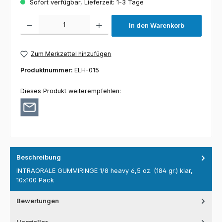
Sofort verfügbar, Lieferzeit: 1-3 Tage
Produkt Anzahl: Gib den gewünschten Wert ein oder benutze die Schaltfl
In den Warenkorb
Zum Merkzettel hinzufügen
Produktnummer:
ELH-015
Dieses Produkt weiterempfehlen:
Beschreibung
INTRAORALE GUMMIRINGE 1/8 heavy 6,5 oz. (184 gr.) klar,
10x100 Pack
Bewertungen