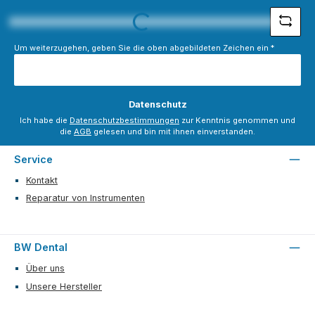
Loading...
Um weiterzugehen, geben Sie die oben abgebildeten Zeichen ein
*
Datenschutz
Ich habe die
Datenschutzbestimmungen
zur Kenntnis genommen und
die
AGB
gelesen und bin mit ihnen einverstanden.
Service
Kontakt
Reparatur von Instrumenten
BW Dental
Über uns
Unsere Hersteller