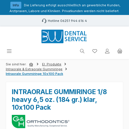
Zum Hauptinhalt springen
Info
Die Lieferung erfolgt ausschließlich an gewerbliche Kunden,
Arztpraxen, Labore und Kliniken. Privatkunden werden nicht beliefert.
Hotline 06251 944 616 4
Du hast 0 Produk
Sie sind hier:
El. Produkte
Intraorale & Extraorale Gummiringe
Intraorale Gummiringe 10x100 Pack
INTRAORALE GUMMIRINGE 1/8
heavy 6,5 oz. (184 gr.) klar,
10x100 Pack