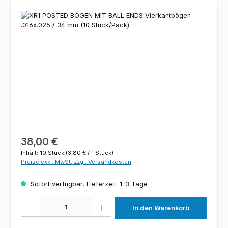
Bildergalerie überspringen
Regulärer Preis:
38,00 €
Inhalt:
10 Stück
(3,80 € / 1 Stück)
Preise exkl. MwSt. zzgl. Versandkosten
Sofort verfügbar, Lieferzeit: 1-3 Tage
Produkt Anzahl: Gib den gewünschten Wert ein oder benutze die Schaltfl
In den Warenkorb