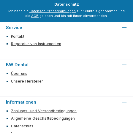
Datenschutz
Ich habe die
Datenschutzbestimmungen
zur Kenntnis genommen und
die
AGB
gelesen und bin mit ihnen einverstanden.
Service
Kontakt
Reparatur von Instrumenten
BW Dental
Über uns
Unsere Hersteller
Informationen
Zahlungs- und Versandbedingungen
Allgemeine Geschäftsbedingungen
Datenschutz