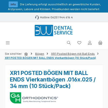
Zum Hauptinhalt springen
Info
Die Lieferung erfolgt ausschließlich an gewerbliche Kunden,
Arztpraxen, Labore und Kliniken. Privatkunden werden nicht beliefert.
Hotline 06251 944 616 4
Du hast 0 Produk
Sie sind hier:
Bögen
XR1 Posted Bögen mit Ball Ends
XR1 POSTED BÖGEN MIT BALL ENDS Vierkantbögen (10 Stück/Pack)
XR1 POSTED BÖGEN MIT BALL
ENDS Vierkantbögen .016x.025 /
34 mm (10 Stück/Pack)