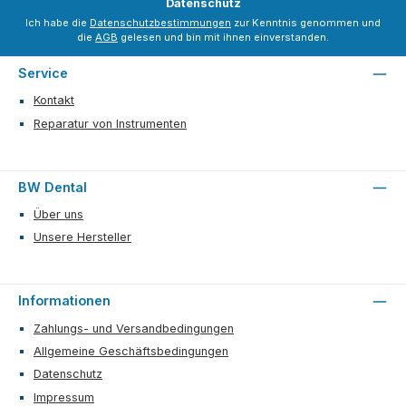
Datenschutz
Ich habe die
Datenschutzbestimmungen
zur Kenntnis genommen und
die
AGB
gelesen und bin mit ihnen einverstanden.
Service
Kontakt
Reparatur von Instrumenten
BW Dental
Über uns
Unsere Hersteller
Informationen
Zahlungs- und Versandbedingungen
Allgemeine Geschäftsbedingungen
Datenschutz
Impressum