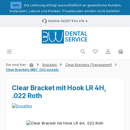
Zum Hauptinhalt springen
Info
Die Lieferung erfolgt ausschließlich an gewerbliche Kunden,
Arztpraxen, Labore und Kliniken. Privatkunden werden nicht beliefert.
Hotline 06251 944 616 4
Du hast 0 Produk
Sie sind hier:
Brackets
Clear Brackets (Transparent)
Clear Brackets MBT .022 einzeln
Clear Bracket mit Hook LR 4H,
.022 Roth
Bildergalerie überspringen