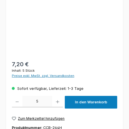
Regulärer Preis:
7,20 €
Inhalt:
5 Stück
Preise exkl. MwSt. zzgl. Versandkosten
Sofort verfügbar, Lieferzeit: 1-3 Tage
Produkt Anzahl: Gib den gewünschten Wert ein oder benutze die Schaltfl
In den Warenkorb
Zum Merkzettel hinzufügen
Produktnummer:
CCB-264H