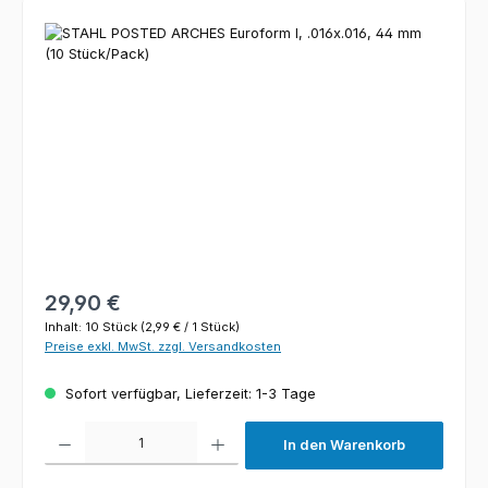
Bildergalerie überspringen
Regulärer Preis:
29,90 €
Inhalt:
10 Stück
(2,99 € / 1 Stück)
Preise exkl. MwSt. zzgl. Versandkosten
Sofort verfügbar, Lieferzeit: 1-3 Tage
Produkt Anzahl: Gib den gewünschten Wert ein oder benutze die Schaltfl
In den Warenkorb