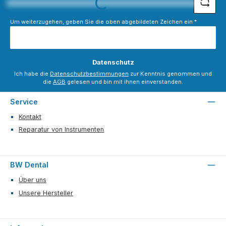
Loading...
Um weiterzugehen, geben Sie die oben abgebildeten Zeichen ein
*
Datenschutz
Ich habe die
Datenschutzbestimmungen
zur Kenntnis genommen und
die
AGB
gelesen und bin mit ihnen einverstanden.
Service
Kontakt
Reparatur von Instrumenten
BW Dental
Über uns
Unsere Hersteller