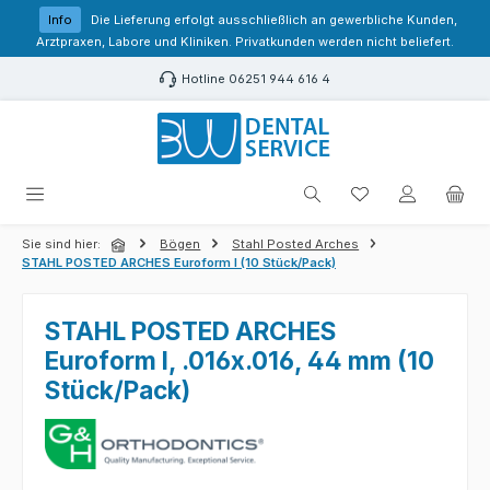
Zum Hauptinhalt springen
Info
Die Lieferung erfolgt ausschließlich an gewerbliche Kunden,
Arztpraxen, Labore und Kliniken. Privatkunden werden nicht beliefert.
Hotline 06251 944 616 4
Du hast 0 Produk
Sie sind hier:
Bögen
Stahl Posted Arches
STAHL POSTED ARCHES Euroform I (10 Stück/Pack)
STAHL POSTED ARCHES
Euroform I, .016x.016, 44 mm (10
Stück/Pack)