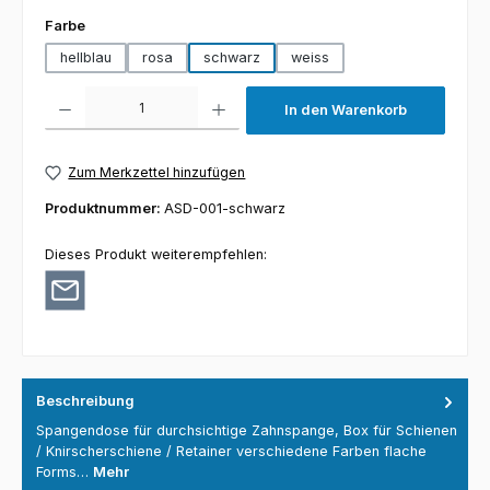
auswählen
Farbe
hellblau
rosa
schwarz
weiss
Produkt Anzahl: Gib den gewünschten Wert ein oder benutze die Schaltfl
In den Warenkorb
Zum Merkzettel hinzufügen
Produktnummer:
ASD-001-schwarz
Dieses Produkt weiterempfehlen:
Beschreibung
Spangendose für durchsichtige Zahnspange, Box für Schienen
/ Knirscherschiene / Retainer verschiedene Farben flache
Forms…
Mehr