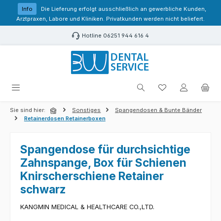
Zum Hauptinhalt springen
Info
Die Lieferung erfolgt ausschließlich an gewerbliche Kunden,
Arztpraxen, Labore und Kliniken. Privatkunden werden nicht beliefert.
Hotline 06251 944 616 4
Du hast 0 Produk
Sie sind hier:
Sonstiges
Spangendosen & Bunte Bänder
Retainerdosen Retainerboxen
Spangendose für durchsichtige
Zahnspange, Box für Schienen
Knirscherschiene Retainer
schwarz
KANGMIN MEDICAL & HEALTHCARE CO.,LTD.