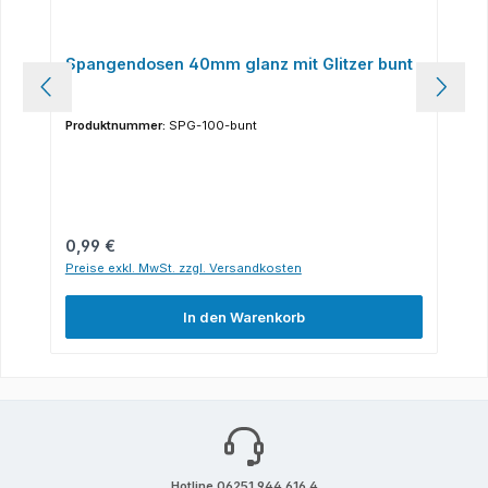
Spangendosen 40mm glanz mit Glitzer bunt
Produktnummer:
SPG-100-bunt
Regulärer Preis:
0,99 €
Preise exkl. MwSt. zzgl. Versandkosten
In den Warenkorb
Hotline 06251 944 616 4