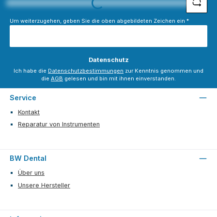
Loading...
Um weiterzugehen, geben Sie die oben abgebildeten Zeichen ein
*
Datenschutz
Ich habe die
Datenschutzbestimmungen
zur Kenntnis genommen und
die
AGB
gelesen und bin mit ihnen einverstanden.
Service
Kontakt
Reparatur von Instrumenten
BW Dental
Über uns
Unsere Hersteller