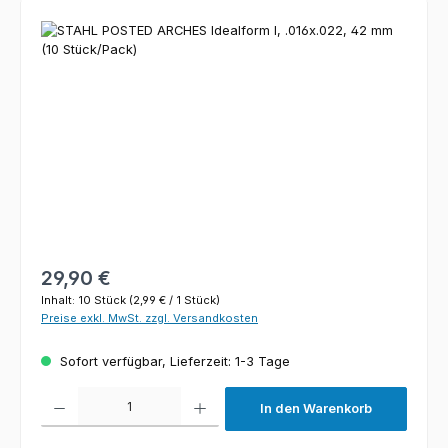
Bildergalerie überspringen
Regulärer Preis:
29,90 €
Inhalt:
10 Stück
(2,99 € / 1 Stück)
Preise exkl. MwSt. zzgl. Versandkosten
Sofort verfügbar, Lieferzeit: 1-3 Tage
Produkt Anzahl: Gib den gewünschten Wert ein oder benutze die Schaltfl
In den Warenkorb