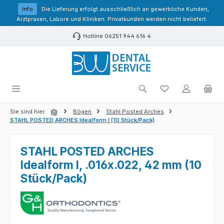
Zum Hauptinhalt springen
Info
Die Lieferung erfolgt ausschließlich an gewerbliche Kunden,
Arztpraxen, Labore und Kliniken. Privatkunden werden nicht beliefert.
Hotline 06251 944 616 4
Du hast 0 Produk
Sie sind hier:
Bögen
Stahl Posted Arches
STAHL POSTED ARCHES Idealform I (10 Stück/Pack)
STAHL POSTED ARCHES
Idealform I, .016x.022, 42 mm (10
Stück/Pack)