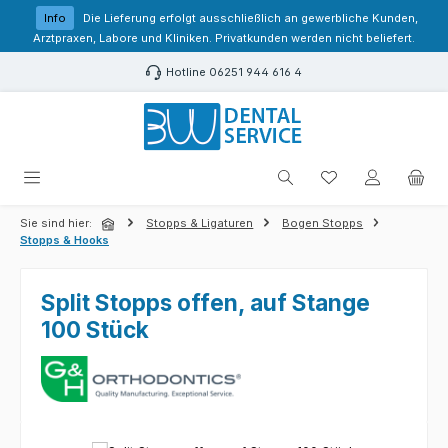
Zum Hauptinhalt springen
Info
Die Lieferung erfolgt ausschließlich an gewerbliche Kunden,
Arztpraxen, Labore und Kliniken. Privatkunden werden nicht beliefert.
Hotline 06251 944 616 4
Du hast 0 Produk
Sie sind hier:
Stopps & Ligaturen
Bogen Stopps
Stopps & Hooks
Split Stopps offen, auf Stange
100 Stück