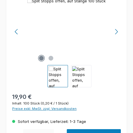
Bildergalerie überspringen
Regulärer Preis:
19,90 €
Inhalt:
100 Stück
(0,20 € / 1 Stück)
Preise exkl. MwSt. zzgl. Versandkosten
Sofort verfügbar, Lieferzeit: 1-3 Tage
Produkt Anzahl: Gib den gewünschten Wert ein oder benutze die Schaltfl