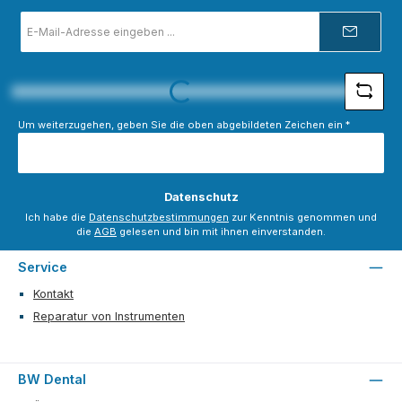
E-
Mail-
Adresse
*
Loading...
Um weiterzugehen, geben Sie die oben abgebildeten Zeichen ein
*
Datenschutz
Ich habe die
Datenschutzbestimmungen
zur Kenntnis genommen und
die
AGB
gelesen und bin mit ihnen einverstanden.
Service
Kontakt
Reparatur von Instrumenten
BW Dental