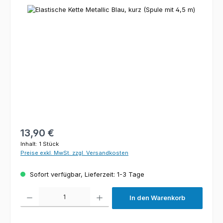
Bildergalerie überspringen
Regulärer Preis:
13,90 €
Inhalt:
1 Stück
Preise exkl. MwSt. zzgl. Versandkosten
Sofort verfügbar, Lieferzeit: 1-3 Tage
Produkt Anzahl: Gib den gewünschten Wert ein oder benutze die Schaltfl
In den Warenkorb