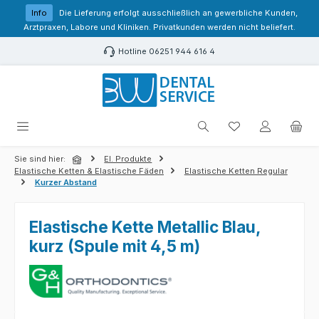
Zum Hauptinhalt springen
Info
Die Lieferung erfolgt ausschließlich an gewerbliche Kunden,
Arztpraxen, Labore und Kliniken. Privatkunden werden nicht beliefert.
Hotline 06251 944 616 4
Du hast 0 Produk
Sie sind hier:
El. Produkte
Elastische Ketten & Elastische Fäden
Elastische Ketten Regular
Kurzer Abstand
Elastische Kette Metallic Blau,
kurz (Spule mit 4,5 m)