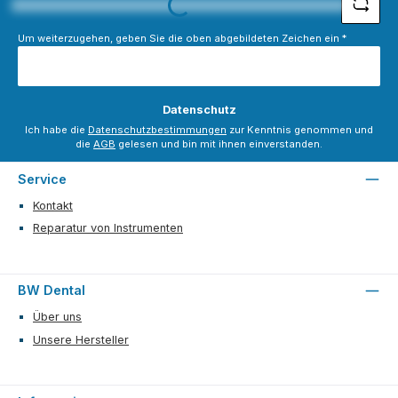
Loading...
Um weiterzugehen, geben Sie die oben abgebildeten Zeichen ein
*
Datenschutz
Ich habe die
Datenschutzbestimmungen
zur Kenntnis genommen und
die
AGB
gelesen und bin mit ihnen einverstanden.
Service
Kontakt
Reparatur von Instrumenten
BW Dental
Über uns
Unsere Hersteller