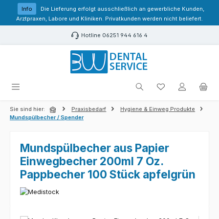
Zum Hauptinhalt springen
Info
Die Lieferung erfolgt ausschließlich an gewerbliche Kunden,
Arztpraxen, Labore und Kliniken. Privatkunden werden nicht beliefert.
Hotline 06251 944 616 4
Du hast 0 Produk
Sie sind hier:
Praxisbedarf
Hygiene & Einweg Produkte
Mundspülbecher / Spender
Mundspülbecher aus Papier
Einwegbecher 200ml 7 Oz.
Pappbecher 100 Stück apfelgrün