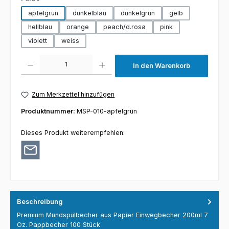
apfelgrün
dunkelblau
dunkelgrün
gelb
hellblau
orange
peach/d.rosa
pink
violett
weiss
Produkt Anzahl: Gib den gewünschten Wert ein oder benutze die Schaltfl
In den Warenkorb
Zum Merkzettel hinzufügen
Produktnummer:
MSP-010-apfelgrün
Dieses Produkt weiterempfehlen:
Beschreibung
Premium Mundspülbecher aus Papier Einwegbecher 200ml 7
Oz. Pappbecher 100 Stück