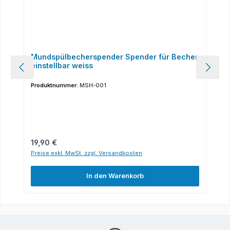
Mundspülbecherspender Spender für Becher
einstellbar weiss
Produktnummer:
MSH-001
Regulärer Preis:
19,90 €
Preise exkl. MwSt. zzgl. Versandkosten
In den Warenkorb