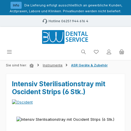
Zum Hauptinhalt springen
Info
Die Lieferung erfolgt ausschließlich an gewerbliche Kunden,
Arztpraxen, Labore und Kliniken. Privatkunden werden nicht beliefert.
Hotline 06251 944 616 4
Du hast 0 Produk
Sie sind hier:
Instrumente
ASR Geräte & Zubehör
Intensiv Sterilisationstray mit
Oscident Strips (6 Stk.)
Bildergalerie überspringen