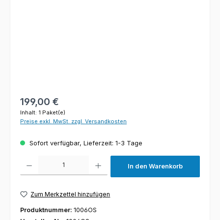
Regulärer Preis:
199,00 €
Inhalt:
1 Paket(e)
Preise exkl. MwSt. zzgl. Versandkosten
Sofort verfügbar, Lieferzeit: 1-3 Tage
Produkt Anzahl: Gib den gewünschten Wert ein oder benutze die Schaltfl
In den Warenkorb
Zum Merkzettel hinzufügen
Produktnummer:
1006OS