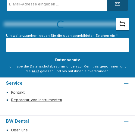
Mail-
Adresse
*
Loading...
Um weiterzugehen, geben Sie die oben abgebildeten Zeichen ein
*
Datenschutz
Ich habe die
Datenschutzbestimmungen
zur Kenntnis genommen und
die
AGB
gelesen und bin mit ihnen einverstanden.
Service
Kontakt
Reparatur von Instrumenten
BW Dental
Über uns