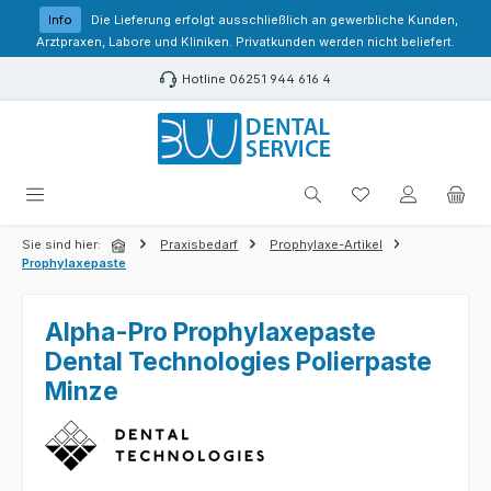
Zum Hauptinhalt springen
Info
Die Lieferung erfolgt ausschließlich an gewerbliche Kunden,
Arztpraxen, Labore und Kliniken. Privatkunden werden nicht beliefert.
Hotline 06251 944 616 4
Du hast 0 Produk
Sie sind hier:
Praxisbedarf
Prophylaxe-Artikel
Prophylaxepaste
Alpha-Pro Prophylaxepaste
Dental Technologies Polierpaste
Minze