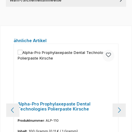
Warn-/Sicherheitshinweise
Produktgalerie überspringen
ähnliche Artikel
Alpha-Pro Prophylaxepaste Dental
Technologies Polierpaste Kirsche
Produktnummer:
ALP-110
Inhalt:
100 Gramm
(0,11 € / 1 Gramm)