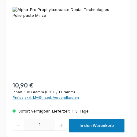
Bildergalerie überspringen
Regulärer Preis:
10,90 €
Inhalt:
100 Gramm
(0,11 € / 1 Gramm)
Preise exkl. MwSt. zzgl. Versandkosten
Sofort verfügbar, Lieferzeit: 1-3 Tage
Produkt Anzahl: Gib den gewünschten Wert ein oder benutze die Schaltfl
In den Warenkorb