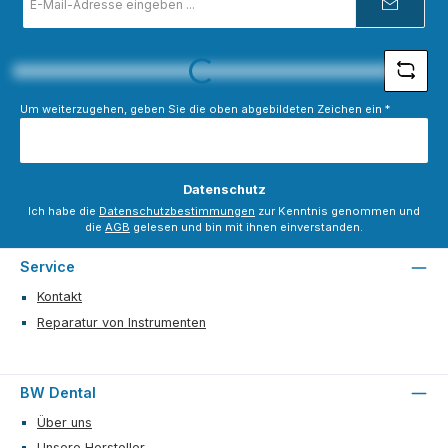
Mail-
Adresse
*
Loading...
Um weiterzugehen, geben Sie die oben abgebildeten Zeichen ein
*
Datenschutz
Ich habe die
Datenschutzbestimmungen
zur Kenntnis genommen und
die
AGB
gelesen und bin mit ihnen einverstanden.
Service
Kontakt
Reparatur von Instrumenten
BW Dental
Über uns
Unsere Hersteller