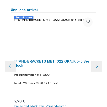
Produktgalerie überspringen
ähnliche Artikel
3er mit Hook
STAHL-BRACKETS MBT .022 OK/UK 5-5 3er
Hook
Produktnummer:
MB-2200
Inhalt:
20 Stück
(0,50 € / 1 Stück)
Regulärer Preis:
9,90 €
Preise exkl. MwSt. zzgl. Versandkosten