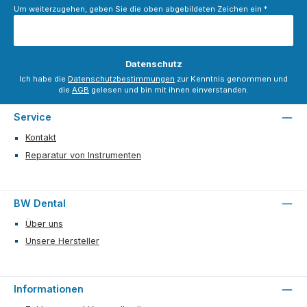
Um weiterzugehen, geben Sie die oben abgebildeten Zeichen ein
*
Datenschutz
Ich habe die
Datenschutzbestimmungen
zur Kenntnis genommen und
die
AGB
gelesen und bin mit ihnen einverstanden.
Service
Kontakt
Reparatur von Instrumenten
BW Dental
Über uns
Unsere Hersteller
Informationen