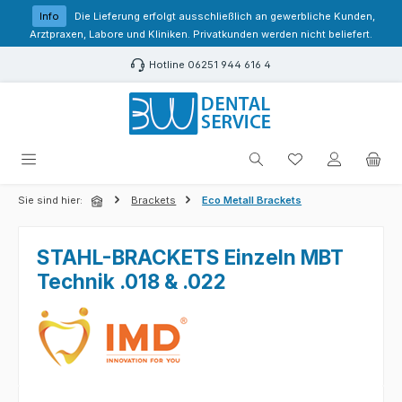
Zum Hauptinhalt springen
Info
Die Lieferung erfolgt ausschließlich an gewerbliche Kunden,
Arztpraxen, Labore und Kliniken. Privatkunden werden nicht beliefert.
Hotline 06251 944 616 4
Du hast 0 Produk
Sie sind hier:
Brackets
Eco Metall Brackets
STAHL-BRACKETS Einzeln MBT
Technik .018 & .022