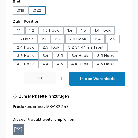
auswählen
Slot
.018
.022
auswählen
Zahn Position
1.1
1.2
1.3 Hook
1.4
1.5
1.4 Hook
1.5 Hook
2.1
2.2
2.3 Hook
2.4
2.5
2.4 Hook
2.5 Hook
3.2 3.1 4.1 4.2 Front
3.3 Hook
3.4
3.5
3.4 Hook
3.5 Hook
4.3 Hook
4.4
4.5
4.4 Hook
4.5 Hook
Produkt Anzahl: Gib den gewünschten Wert ein oder benutze die Schaltfl
In den Warenkorb
Zum Merkzettel hinzufügen
Produktnummer:
MB-1822.48
Dieses Produkt weiterempfehlen: