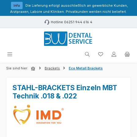
Zum Hauptinhalt springen
Info
Die Lieferung erfolgt ausschließlich an gewerbliche Kunden,
Arztpraxen, Labore und Kliniken. Privatkunden werden nicht beliefert.
Hotline 06251 944 616 4
Du hast 0 Produk
Sie sind hier:
Brackets
Eco Metall Brackets
STAHL-BRACKETS Einzeln MBT
Technik .018 & .022