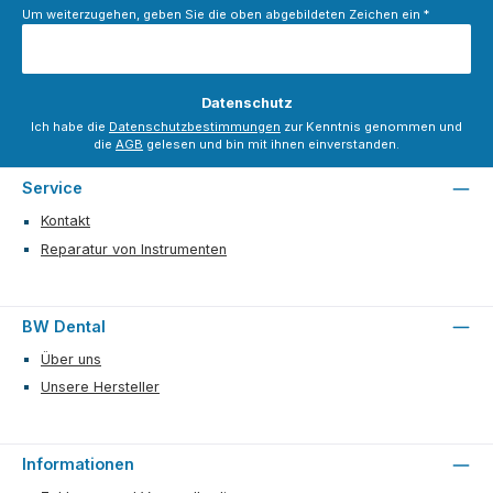
Um weiterzugehen, geben Sie die oben abgebildeten Zeichen ein
*
Datenschutz
Ich habe die
Datenschutzbestimmungen
zur Kenntnis genommen und
die
AGB
gelesen und bin mit ihnen einverstanden.
Service
Kontakt
Reparatur von Instrumenten
BW Dental
Über uns
Unsere Hersteller
Informationen