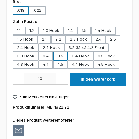
auswählen
Slot
.018
.022
auswählen
Zahn Position
1.1
1.2
1.3 Hook
1.4
1.5
1.4 Hook
1.5 Hook
2.1
2.2
2.3 Hook
2.4
2.5
2.4 Hook
2.5 Hook
3.2 3.1 4.1 4.2 Front
3.3 Hook
3.4
3.5
3.4 Hook
3.5 Hook
4.3 Hook
4.4
4.5
4.4 Hook
4.5 Hook
Produkt Anzahl: Gib den gewünschten Wert ein oder benutze die Schaltfl
In den Warenkorb
Zum Merkzettel hinzufügen
Produktnummer:
MB-1822.22
Dieses Produkt weiterempfehlen: