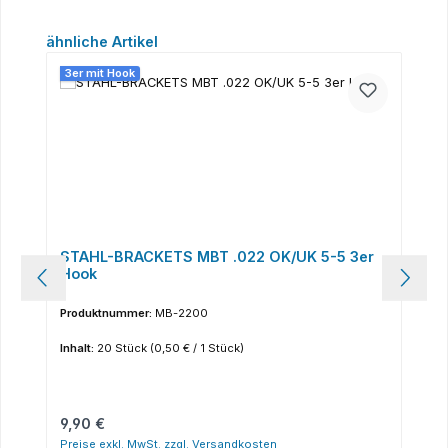
Produktgalerie überspringen
ähnliche Artikel
3er mit Hook
STAHL-BRACKETS MBT .022 OK/UK 5-5 3er
Hook
Produktnummer:
MB-2200
Inhalt:
20 Stück
(0,50 € / 1 Stück)
Regulärer Preis:
9,90 €
Preise exkl. MwSt. zzgl. Versandkosten