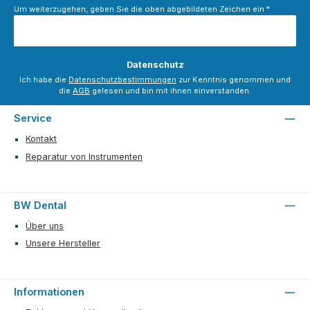
Um weiterzugehen, geben Sie die oben abgebildeten Zeichen ein
*
Datenschutz
Ich habe die
Datenschutzbestimmungen
zur Kenntnis genommen und
die
AGB
gelesen und bin mit ihnen einverstanden.
Service
Kontakt
Reparatur von Instrumenten
BW Dental
Über uns
Unsere Hersteller
Informationen