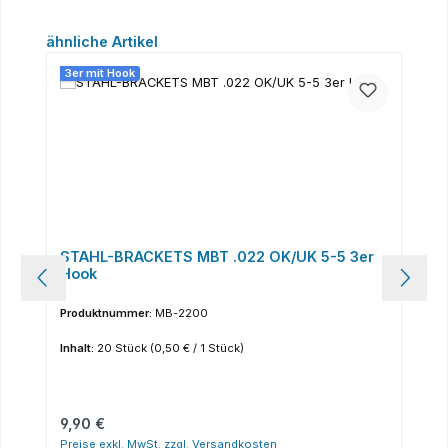
Produktgalerie überspringen
ähnliche Artikel
3er mit Hook
STAHL-BRACKETS MBT .022 OK/UK 5-5 3er
Hook
Produktnummer:
MB-2200
Inhalt:
20 Stück
(0,50 € / 1 Stück)
Regulärer Preis:
9,90 €
Preise exkl. MwSt. zzgl. Versandkosten