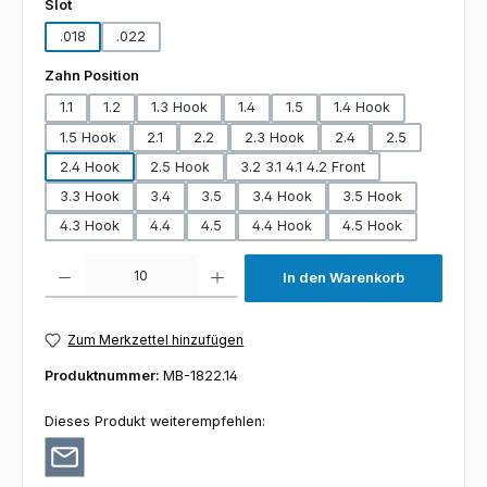
auswählen
Slot
.018
.022
auswählen
Zahn Position
1.1
1.2
1.3 Hook
1.4
1.5
1.4 Hook
1.5 Hook
2.1
2.2
2.3 Hook
2.4
2.5
2.4 Hook
2.5 Hook
3.2 3.1 4.1 4.2 Front
3.3 Hook
3.4
3.5
3.4 Hook
3.5 Hook
4.3 Hook
4.4
4.5
4.4 Hook
4.5 Hook
Produkt Anzahl: Gib den gewünschten Wert ein oder benutze die Schaltfl
In den Warenkorb
Zum Merkzettel hinzufügen
Produktnummer:
MB-1822.14
Dieses Produkt weiterempfehlen: