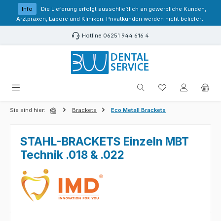
Zum Hauptinhalt springen
Info
Die Lieferung erfolgt ausschließlich an gewerbliche Kunden,
Arztpraxen, Labore und Kliniken. Privatkunden werden nicht beliefert.
Hotline 06251 944 616 4
Du hast 0 Produk
Sie sind hier:
Brackets
Eco Metall Brackets
STAHL-BRACKETS Einzeln MBT
Technik .018 & .022