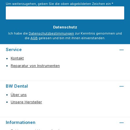
Um weiterzugehen, geben Sie die oben abgebildeten Zeichen ein
*
Datenschutz
Ich habe die
Datenschutzbestimmungen
zur Kenntnis genommen und
die
AGB
gelesen und bin mit ihnen einverstanden.
Service
Kontakt
Reparatur von Instrumenten
BW Dental
Über uns
Unsere Hersteller
Informationen