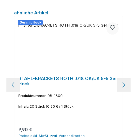
Produktgalerie überspringen
ähnliche Artikel
3er mit Hook
STAHL-BRACKETS ROTH .018 OK/UK 5-5 3er
Hook
Produktnummer:
RB-1800
Inhalt:
20 Stück
(0,50 € / 1 Stück)
Regulärer Preis:
9,90 €
Preise exkl. MwSt. zzgl. Versandkosten