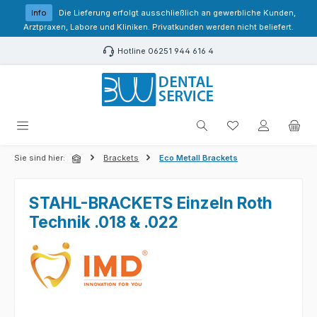
Zum Hauptinhalt springen
Info
Die Lieferung erfolgt ausschließlich an gewerbliche Kunden,
Arztpraxen, Labore und Kliniken. Privatkunden werden nicht beliefert.
Hotline 06251 944 616 4
Du hast 0 Produk
Sie sind hier:
Brackets
Eco Metall Brackets
STAHL-BRACKETS Einzeln Roth
Technik .018 & .022