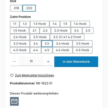
auswählen
Slot
.018
.022
auswählen
Zahn Position
1.1
1.2
1.3 Hook
1.4
1.5
1.4 Hook
1.5 Hook
2.1
2.2
2.3 Hook
2.4
2.5
2.4 Hook
2.5 Hook
3.2 3.1 4.1 4.2 Front
3.3 Hook
3.4
3.5
3.4 Hook
3.5 Hook
4.3 Hook
4.4
4.5
4.4 Hook
4.5 Hook
Produkt Anzahl: Gib den gewünschten Wert ein oder benutze die Schaltfl
In den Warenkorb
Zum Merkzettel hinzufügen
Produktnummer:
RB-1822.51
Dieses Produkt weiterempfehlen: