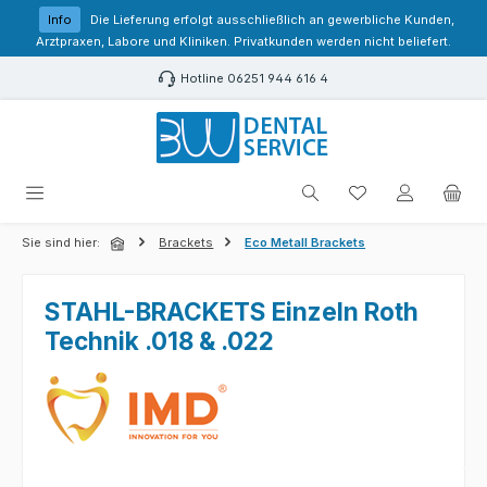
Zum Hauptinhalt springen
Info
Die Lieferung erfolgt ausschließlich an gewerbliche Kunden,
Arztpraxen, Labore und Kliniken. Privatkunden werden nicht beliefert.
Hotline 06251 944 616 4
Du hast 0 Produk
Sie sind hier:
Brackets
Eco Metall Brackets
STAHL-BRACKETS Einzeln Roth
Technik .018 & .022