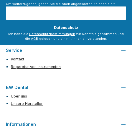
Um weiterzugehen, geben Sie die oben abgebildeten Zeichen ein
*
Datenschutz
Ich habe die
Datenschutzbestimmungen
zur Kenntnis genommen und
die
AGB
gelesen und bin mit ihnen einverstanden.
Service
Kontakt
Reparatur von Instrumenten
BW Dental
Über uns
Unsere Hersteller
Informationen