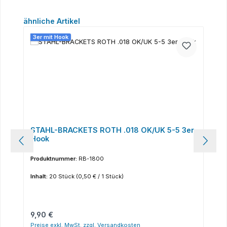
Produktgalerie überspringen
ähnliche Artikel
3er mit Hook
STAHL-BRACKETS ROTH .018 OK/UK 5-5 3er
Hook
Produktnummer:
RB-1800
Inhalt:
20 Stück
(0,50 € / 1 Stück)
Regulärer Preis:
9,90 €
Preise exkl. MwSt. zzgl. Versandkosten