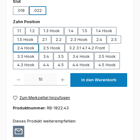
auswählen
Slot
.018
.022
auswählen
Zahn Position
1.1
1.2
1.3 Hook
1.4
1.5
1.4 Hook
1.5 Hook
2.1
2.2
2.3 Hook
2.4
2.5
2.4 Hook
2.5 Hook
3.2 3.1 4.1 4.2 Front
3.3 Hook
3.4
3.5
3.4 Hook
3.5 Hook
4.3 Hook
4.4
4.5
4.4 Hook
4.5 Hook
Produkt Anzahl: Gib den gewünschten Wert ein oder benutze die Schaltfl
In den Warenkorb
Zum Merkzettel hinzufügen
Produktnummer:
RB-1822.43
Dieses Produkt weiterempfehlen: